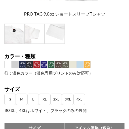
PRO TAG 9.0oz ショートスリーブTシャツ
カラー・種類
◎
◎
◎
◎
◎
◎
◎
◎
◎：濃色カラー（濃色専用プリントのみ対応可）
サイズ
S
M
L
XL
2XL
3XL
4XL
※3XL、4XLはホワイト、ブラックのみの展開
サイズ
アイテム価格（税込）