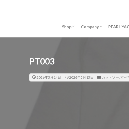
REAL SHOP
PHILOSOPHY
COMPANY PROFILE
Shop
Company
PEARL 
REAL SHOP
PHILOSOPHY
COMPANY PROFILE
PT003
2026年5月14日
2026年5月15日
カットソー
,
すべ