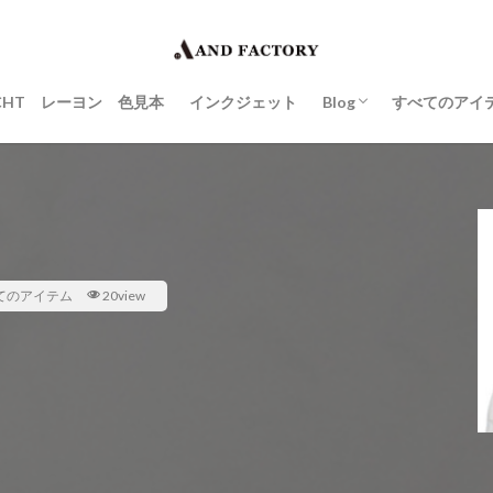
POP UP STORE
豆知識
Gallery
YACHT レーヨン 色見本
インクジェット
Blog
すべてのアイ
POP UP STORE
豆知識
Gallery
てのアイテム
20view