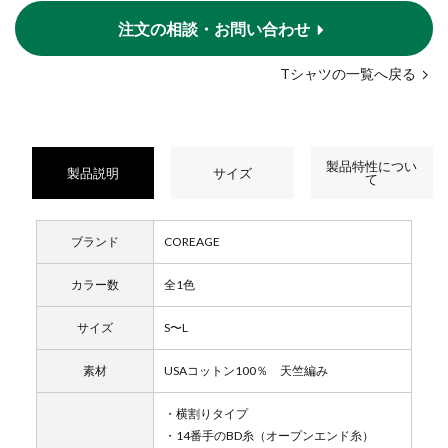
注文の相談・お問い合わせ
Tシャツの一覧へ戻る
製品特性につい
製品説明
サイズ
て
ブランド
COREAGE
カラー数
全1色
サイズ
S〜L
素材
USAコットン100％ 天竺編み
・横割りタイプ
・14番手のBD糸（オープンエンド糸）