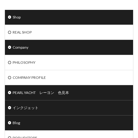
Shop
REAL SHOP
Company
PHILOSOPHY
COMPANY PROFILE
PEARL YACHT レーヨン 色見本
インクジェット
Blog
POP UP STORE