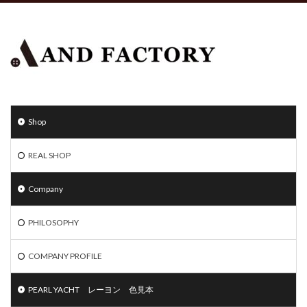
Shop
REAL SHOP
Company
PHILOSOPHY
COMPANY PROFILE
PEARL YACHT レーヨン 色見本