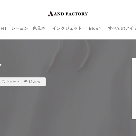
POP UP STORE
豆知識
Gallery
YACHT レーヨン 色見本
インクジェット
Blog
すべてのアイ
POP UP STORE
豆知識
Gallery
>
ム
,
スウェット
15view