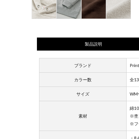
製品説明
ブランド
Prin
カラー数
全1
サイズ
WM
綿1
素材
※杢
※フ
・8.