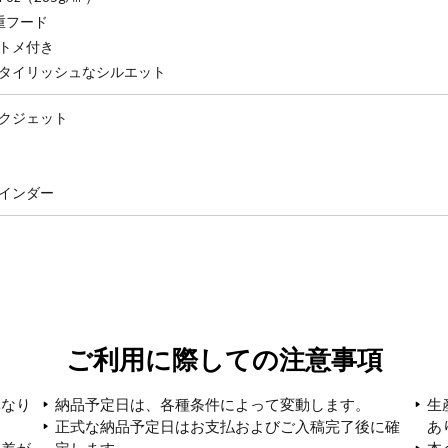
重フード
トメ付き
タイリッシュなシルエット
クジェット
インダー
ご利用に際しての注意事項
異なり
納品予定日は、各種条件によって変動します。
生
正式な納品予定日はお支払およびご入稿完了後に確
あ
体差が
定します。
本