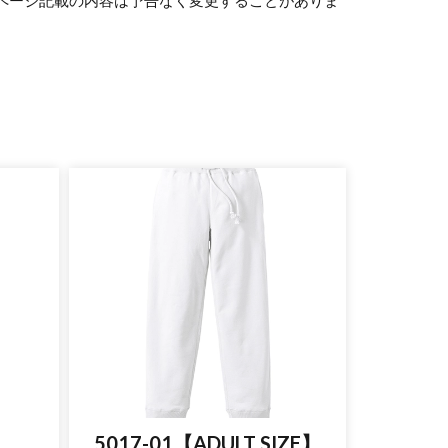
。
5017-01【ADULT SIZE】