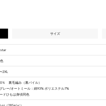
サイズ
tstar
3色
〜2XL
00％ 裏毛編み（裏パイル）
グレー/オートミール：綿93% ポリエステル7%
ードひもは身頃同色
4 oz（285g/㎡）