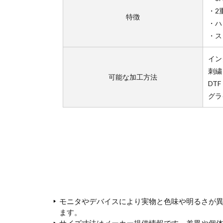
・2
特徴
・ハ
・ス
イン
刺繍
可能な加工方法
DTF
グラ
モニタやデバイスにより実物と色味や明るさが
ます。
サイズ寸法はメーカー提供情報です。差異や個