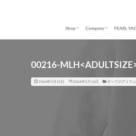
REAL SHOP
PHILOSOPHY
COMPANY PROFILE
Shop
Company
PEARL 
REAL SHOP
PHILOSOPHY
COMPANY PROFILE
00216-MLH<ADULTSIZE
2026年5月15日
2026年5月16日
すべてのアイテ