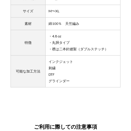
サイズ
M〜XL
素材
綿100％ 天竺編み
・4.8 oz
特徴
・丸胴タイプ
・襟は二本針縫製（ダブルステッチ）
インクジェット
刺繍
可能な加工方法
DTF
グラインダー
ご利用に際しての注意事項