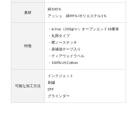
綿100％
素材
アッシュ 綿99％/ポリエステル1％
・6.0 oz（203g/㎡）オープンエンド18番単
・丸胴タイプ
・襟ノーステッチ
特徴
・肩補強テープ入り
・ティアウェイラベル
・100% US Cotton
インクジェット
刺繍
可能な加工方法
DTF
グラインダー