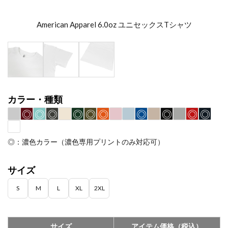
American Apparel 6.0oz ユニセックスTシャツ
カラー・種類
◎
◎
◎
◎
◎
◎
◎
◎
◎
◎
◎：濃色カラー（濃色専用プリントのみ対応可）
サイズ
S
M
L
XL
2XL
サイズ
アイテム価格（税込）