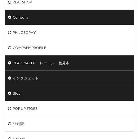
REAL SHOP
Company
PHILOSOPHY
COMPANY PROFILE
PEARL YACHT レーヨン 色見本
インクジェット
Blog
POP UP STORE
豆知識
Gallery