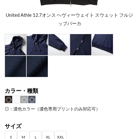
United Athle 12.7オンス ヘヴィーウェイト スウェット フルジ
ップパーカ
カラー・種類
◎
◎
◎
◎：濃色カラー（濃色専用プリントのみ対応可）
サイズ
S
M
L
XL
XXL