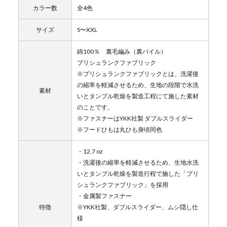
カラー数
全4色
サイズ
S〜XXL
綿100％ 裏毛編み（裏パイル）
プリシュランクファブリック
※プリシュランクファブリックとは、洗濯後
の縮率を軽減させるため、生地の段階で水洗
素材
いとタンブル乾燥を製造工程にて施した素材
のことです。
※ファスナーはYKK社製 ダブルスライダー
※フードひもは丸ひも身頃同色
・12.7 oz
・洗濯後の縮率を軽減させるため、生地水洗
いとタンブル乾燥を製造行程で施した「プリ
シュランクファブリック」を採用
・金属製ファスナー
特徴
※YKK社製、ダブルスライダー、ムシ隠し仕
様