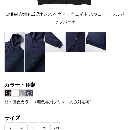
United Athle 12.7オンス ヘヴィーウェイト スウェット フルジ
ップパーカ
カラー・種類
◎
◎
◎
◎：濃色カラー（濃色専用プリントのみ対応可）
サイズ
S
M
L
XL
XXL