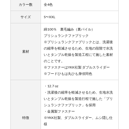
カラー数
全4色
サイズ
S〜XXL
綿100％ 裏毛編み（裏パイル）
プリシュランクファブリック
※プリシュランクファブリックとは、洗濯後
の縮率を軽減させるため、生地の段階で水洗
素材
いとタンブル乾燥を製造工程にて施した素材
のことです。
※ファスナーはYKK社製 ダブルスライダー
※フードひもは丸ひも身頃同色
・12.7 oz
・洗濯後の縮率を軽減させるため、生地水洗
いとタンブル乾燥を製造行程で施した「プリ
シュランクファブリック」を採用
・金属製ファスナー
特徴
※YKK社製、ダブルスライダー、ムシ隠し仕
様